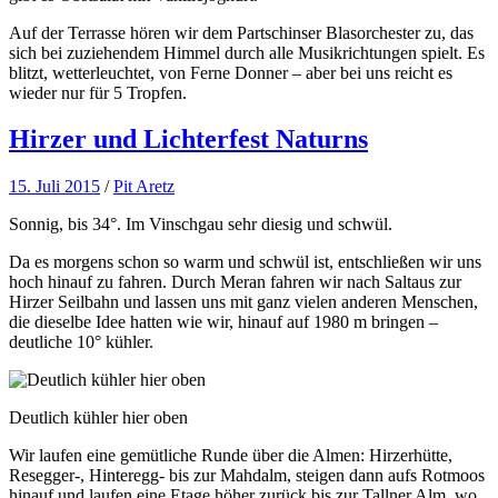
Auf der Terrasse hören wir dem Partschinser Blasorchester zu, das
sich bei zuziehendem Himmel durch alle Musikrichtungen spielt. Es
blitzt, wetterleuchtet, von Ferne Donner – aber bei uns reicht es
wieder nur für 5 Tropfen.
Hirzer und Lichterfest Naturns
15. Juli 2015
/
Pit Aretz
Sonnig, bis 34°. Im Vinschgau sehr diesig und schwül.
Da es morgens schon so warm und schwül ist, entschließen wir uns
hoch hinauf zu fahren. Durch Meran fahren wir nach Saltaus zur
Hirzer Seilbahn und lassen uns mit ganz vielen anderen Menschen,
die dieselbe Idee hatten wie wir, hinauf auf 1980 m bringen –
deutliche 10° kühler.
Deutlich kühler hier oben
Wir laufen eine gemütliche Runde über die Almen: Hirzerhütte,
Resegger-, Hinteregg- bis zur Mahdalm, steigen dann aufs Rotmoos
hinauf und laufen eine Etage höher zurück bis zur Tallner Alm, wo