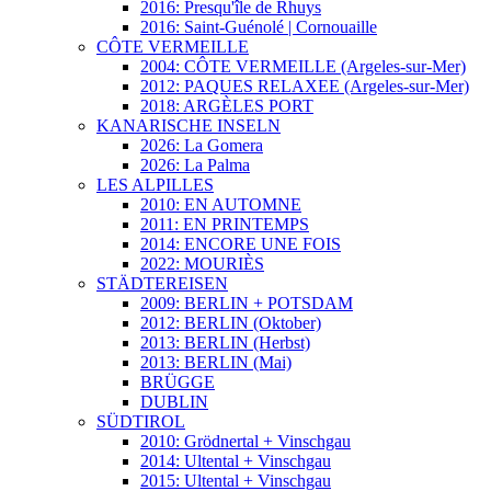
2016: Presqu'île de Rhuys
2016: Saint-Guénolé | Cornouaille
CÔTE VERMEILLE
2004: CÔTE VERMEILLE (Argeles-sur-Mer)
2012: PAQUES RELAXEE (Argeles-sur-Mer)
2018: ARGÈLES PORT
KANARISCHE INSELN
2026: La Gomera
2026: La Palma
LES ALPILLES
2010: EN AUTOMNE
2011: EN PRINTEMPS
2014: ENCORE UNE FOIS
2022: MOURIÈS
STÄDTEREISEN
2009: BERLIN + POTSDAM
2012: BERLIN (Oktober)
2013: BERLIN (Herbst)
2013: BERLIN (Mai)
BRÜGGE
DUBLIN
SÜDTIROL
2010: Grödnertal + Vinschgau
2014: Ultental + Vinschgau
2015: Ultental + Vinschgau