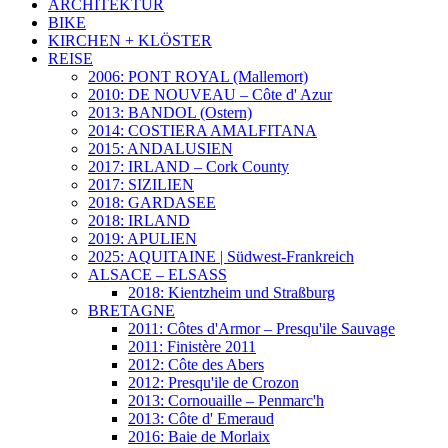
ARCHITEKTUR
BIKE
KIRCHEN + KLÖSTER
REISE
2006: PONT ROYAL (Mallemort)
2010: DE NOUVEAU – Côte d' Azur
2013: BANDOL (Ostern)
2014: COSTIERA AMALFITANA
2015: ANDALUSIEN
2017: IRLAND – Cork County
2017: SIZILIEN
2018: GARDASEE
2018: IRLAND
2019: APULIEN
2025: AQUITAINE | Südwest-Frankreich
ALSACE – ELSASS
2018: Kientzheim und Straßburg
BRETAGNE
2011: Côtes d'Armor – Presqu'ile Sauvage
2011: Finistère 2011
2012: Côte des Abers
2012: Presqu'ile de Crozon
2013: Cornouaille – Penmarc'h
2013: Côte d' Emeraud
2016: Baie de Morlaix