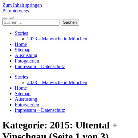
Zum Inhalt springen
Pit unterwegs
Mobile-
Suchfeld
Suchen
Menü
ein-/ausblenden
nach:
ein-/ausblenden
Stories
2023 – Maiwoche in München
Home
Sitemap
Ausrüstung
Fotogalerien
Impressum – Datenschutz
Stories
2023 – Maiwoche in München
Home
Sitemap
Ausrüstung
Fotogalerien
Impressum – Datenschutz
Kategorie:
2015: Ultental +
Vinschgau
(Seite 1 von 3)