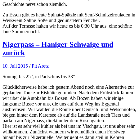
Geschichte nervt schon ziemlich.
Zu Essen gibt es heute Spinat-Spätzle mit Senf-Schnitzelrouladen in
Weißwein-Sahne-Soße und gedünstetem Fenchel.
Auf der Terrasse halten wir heute es bis 0:30 Uhr aus, eine schöne
laue Sommernacht.
Nigerpass – Haniger Schwaige und
zurück
10. Juli 2015
/
Pit Aretz
Sonnig, bis 25°, in Partschins bis 33°
Glücklicherweise habe ich gestern Abend noch eine Alternative zur
geplanten Tour zur Eishütte gefunden. Nach dem Frühstück fahren
wir über die Autobahn bis Bozen. Ab Bozen haben wir einige
langsame Busse vor uns, die uns auf dem Weg ins Eggental
ausbremsen. Wir wählen die Route über Deutsch- und Welschnofen,
biegen hinter dem Karersee ab auf die Landstraße nach Tiers und
parken am Nigerpass, direkt unter dem Rosengarten.
Hier ist es sehr viel kühler als bei uns im Vischgau, ist uns aber sehr
willkommen. Zunächst wandern wir gemütlich einen Forstweg
hinauf bis zur Nigerquelle. Weiter geht es dann steil in Kehren