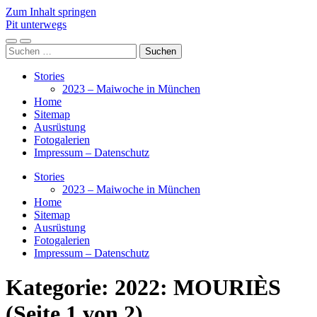
Zum Inhalt springen
Pit unterwegs
Mobile-
Suchfeld
Suchen
Menü
ein-/ausblenden
nach:
ein-/ausblenden
Stories
2023 – Maiwoche in München
Home
Sitemap
Ausrüstung
Fotogalerien
Impressum – Datenschutz
Stories
2023 – Maiwoche in München
Home
Sitemap
Ausrüstung
Fotogalerien
Impressum – Datenschutz
Kategorie:
2022: MOURIÈS
(Seite 1 von 2)