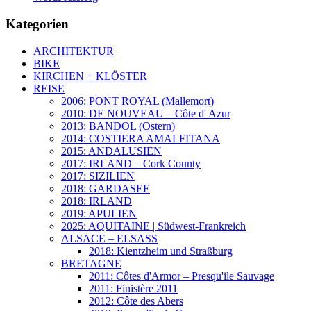
Kategorien
ARCHITEKTUR
BIKE
KIRCHEN + KLÖSTER
REISE
2006: PONT ROYAL (Mallemort)
2010: DE NOUVEAU – Côte d' Azur
2013: BANDOL (Ostern)
2014: COSTIERA AMALFITANA
2015: ANDALUSIEN
2017: IRLAND – Cork County
2017: SIZILIEN
2018: GARDASEE
2018: IRLAND
2019: APULIEN
2025: AQUITAINE | Südwest-Frankreich
ALSACE – ELSASS
2018: Kientzheim und Straßburg
BRETAGNE
2011: Côtes d'Armor – Presqu'ile Sauvage
2011: Finistère 2011
2012: Côte des Abers