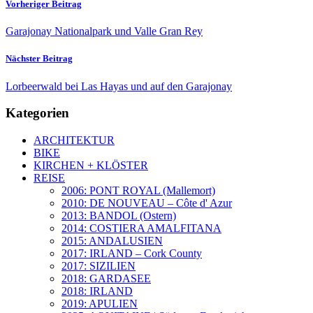
Vorheriger Beitrag
Garajonay Nationalpark und Valle Gran Rey
Nächster Beitrag
Lorbeerwald bei Las Hayas und auf den Garajonay
Kategorien
ARCHITEKTUR
BIKE
KIRCHEN + KLÖSTER
REISE
2006: PONT ROYAL (Mallemort)
2010: DE NOUVEAU – Côte d' Azur
2013: BANDOL (Ostern)
2014: COSTIERA AMALFITANA
2015: ANDALUSIEN
2017: IRLAND – Cork County
2017: SIZILIEN
2018: GARDASEE
2018: IRLAND
2019: APULIEN