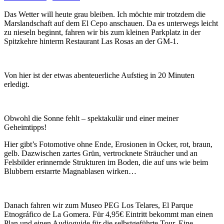
Das Wetter will heute grau bleiben. Ich möchte mir trotzdem die
Marslandschaft auf dem El Cepo anschauen. Da es unterwegs leicht
zu nieseln beginnt, fahren wir bis zum kleinen Parkplatz in der
Spitzkehre hinterm Restaurant Las Rosas an der GM-1.
Von hier ist der etwas abenteuerliche Aufstieg in 20 Minuten
erledigt.
Obwohl die Sonne fehlt – spektakulär und einer meiner
Geheimtipps!
Hier gibt’s Fotomotive ohne Ende, Erosionen in Ocker, rot, braun,
gelb. Dazwischen zartes Grün, vertrocknete Sträucher und an
Felsbilder erinnernde Strukturen im Boden, die auf uns wie beim
Blubbern erstarrte Magnablasen wirken…
Danach fahren wir zum Museo PEG Los Telares, El Parque
Etnográfico de La Gomera. Für 4,95€ Eintritt bekommt man einen
Plan und einen Audioguide für die selbstgeführte Tour. Eine