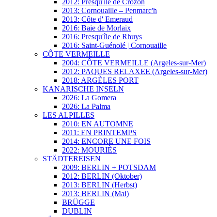
2012: Presqu'ile de Crozon
2013: Cornouaille – Penmarc'h
2013: Côte d' Emeraud
2016: Baie de Morlaix
2016: Presqu'île de Rhuys
2016: Saint-Guénolé | Cornouaille
CÔTE VERMEILLE
2004: CÔTE VERMEILLE (Argeles-sur-Mer)
2012: PAQUES RELAXEE (Argeles-sur-Mer)
2018: ARGÈLES PORT
KANARISCHE INSELN
2026: La Gomera
2026: La Palma
LES ALPILLES
2010: EN AUTOMNE
2011: EN PRINTEMPS
2014: ENCORE UNE FOIS
2022: MOURIÈS
STÄDTEREISEN
2009: BERLIN + POTSDAM
2012: BERLIN (Oktober)
2013: BERLIN (Herbst)
2013: BERLIN (Mai)
BRÜGGE
DUBLIN