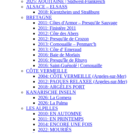
2025: AQUITAINE | Südwest-Frankreich
ALSACE – ELSASS
2018: Kientzheim und Straßburg
BRETAGNE
2011: Côtes d'Armor – Presqu'ile Sauvage
2011: Finistère 2011
2012: Côte des Abers
2012: Presqu'ile de Crozon
2013: Cornouaille – Penmarc'h
2013: Côte d' Emeraud
2016: Baie de Morlaix
2016: Presqu'île de Rhuys
2016: Saint-Guénolé | Cornouaille
CÔTE VERMEILLE
2004: CÔTE VERMEILLE (Argeles-sur-Mer)
2012: PAQUES RELAXEE (Argeles-sur-Mer)
2018: ARGÈLES PORT
KANARISCHE INSELN
2026: La Gomera
2026: La Palma
LES ALPILLES
2010: EN AUTOMNE
2011: EN PRINTEMPS
2014: ENCORE UNE FOIS
2022: MOURIÈS