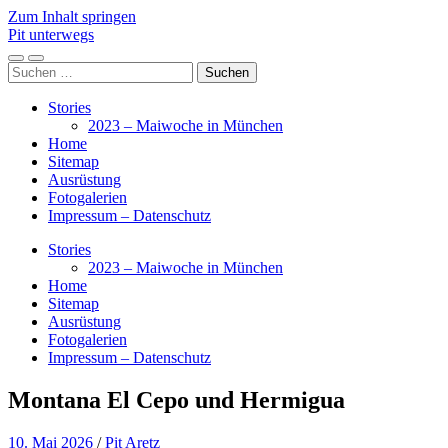
Zum Inhalt springen
Pit unterwegs
Mobile-
Suchfeld
Suchen
Menü
ein-/ausblenden
nach:
ein-/ausblenden
Stories
2023 – Maiwoche in München
Home
Sitemap
Ausrüstung
Fotogalerien
Impressum – Datenschutz
Stories
2023 – Maiwoche in München
Home
Sitemap
Ausrüstung
Fotogalerien
Impressum – Datenschutz
Montana El Cepo und Hermigua
10. Mai 2026
/
Pit Aretz